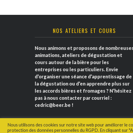
NOS ATELIERS ET COURS
Nous animons et proposons de nombreuse
animations, ateliers de dégustation et
cours autour de la bière pour les
entreprises ou les particuliers. Envie
d’organiser une séance d’apprentissage de
la dégustation ou d’en apprendre plus sur
les accords bières et fromages ? N’hésitez
pas à nous contacter par courriel :
cedric@beer.be
!
Nous utilisons des cookies sur notre site web pour améliorer le c
protection des données personnelles du RGPD. En cliquant sur "Ac