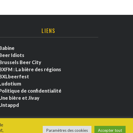
LIENS
Babine
Beer Idiots
Brussels Beer City
BXFM : La bière des régions
BXLbeerfest
Ludotium
Politique de confidentialité
Une bière et Jivay
Untappd
de
t,
Paramètres des cookies
Accepter tout