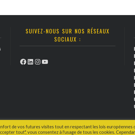
SUIVEZ-NOUS SUR NOS RÉSEAUX
SOCIAUX :
s
Facebook
LinkedIn
Instagram
YouTube
onfort de vos futures visites tout en respectant les lois européennes 
cepter tout", vous consentez à l'usage de tous les cookies. Cependan