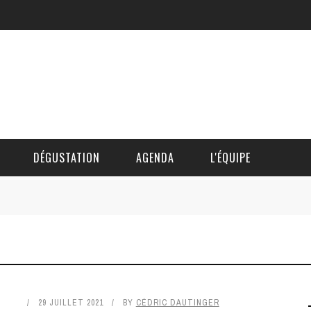
DÉGUSTATION
AGENDA
L'ÉQUIPE
CÉDRIC DAUTINGER
DAVID BLOCTEUR
ALAIN DE BOUVÈRE
29 JUILLET 2021
BY
CÉDRIC DAUTINGER
HÉLÈNE SPITAELS