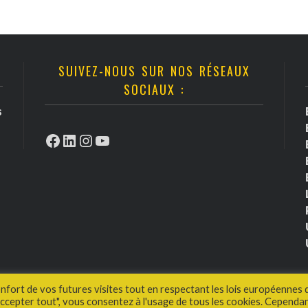
SUIVEZ-NOUS SUR NOS RÉSEAUX
SOCIAUX :
s
Facebook
LinkedIn
Instagram
YouTube
onfort de vos futures visites tout en respectant les lois européennes 
cepter tout", vous consentez à l'usage de tous les cookies. Cependan