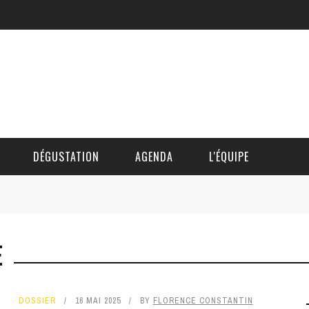
DÉGUSTATION
AGENDA
L'ÉQUIPE
CÉDRIC DAUTINGER
E
DAVID BLOCTEUR
ALAIN DE BOUVÈRE
DOSSIER
16 MAI 2025
BY
FLORENCE CONSTANTIN
HÉLÈNE SPITAELS