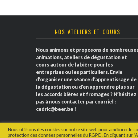
NOS ATELIERS ET COURS
Nous animons et proposons de nombreuse
animations, ateliers de dégustation et
cours autour de la bière pour les
entreprises ou les particuliers. Envie
d’organiser une séance d’apprentissage de
la dégustation ou d’en apprendre plus sur
les accords bières et fromages ? N’hésitez
pas à nous contacter par courriel :
cedric@beer.be
!
Nous utilisons des cookies sur notre site web pour améliorer le c
protection des données personnelles du RGPD. En cliquant sur "Ac