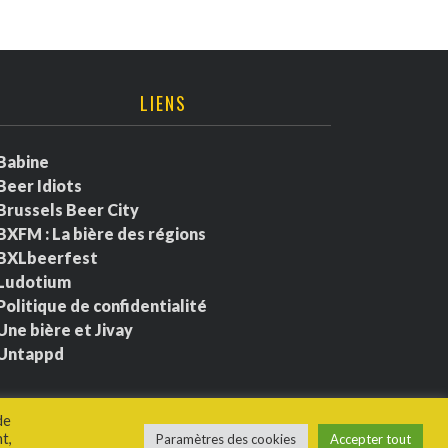
LIENS
Babine
Beer Idiots
Brussels Beer City
BXFM : La bière des régions
BXLbeerfest
Ludotium
Politique de confidentialité
Une bière et Jivay
Untappd
de
t,
Paramètres des cookies
Accepter tout