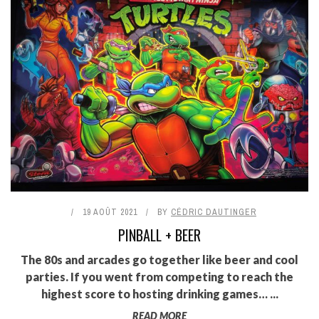
19 AOÛT 2021
BY
CÉDRIC DAUTINGER
PINBALL + BEER
The 80s and arcades go together like beer and cool
parties. If you went from competing to reach the
highest score to hosting drinking games… ...
READ MORE