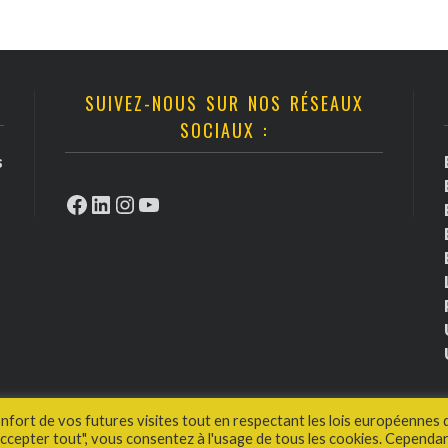
SUIVEZ-NOUS SUR NOS RÉSEAUX
SOCIAUX :
s
Facebook
LinkedIn
Instagram
YouTube
onfort de vos futures visites tout en respectant les lois européennes 
cepter tout", vous consentez à l'usage de tous les cookies. Cependan