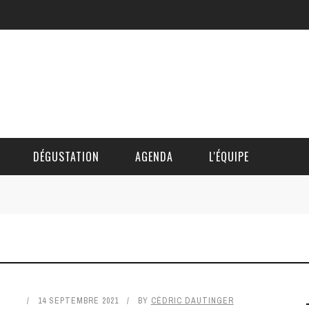
DÉGUSTATION
AGENDA
L'ÉQUIPE
CÉDRIC DAUTINGER
DAVID BLOCTEUR
ALAIN DE BOUVÈRE
14 SEPTEMBRE 2021
BY
CÉDRIC DAUTINGER
HÉLÈNE SPITAELS