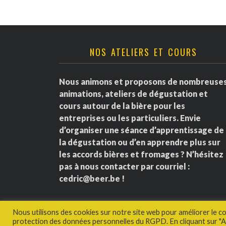
NOS ATELIERS ET COURS
Nous animons et proposons de nombreuse
animations, ateliers de dégustation et
cours autour de la bière pour les
entreprises ou les particuliers. Envie
d’organiser une séance d’apprentissage de
la dégustation ou d’en apprendre plus sur
les accords bières et fromages ? N’hésitez
pas à nous contacter par courriel :
cedric@beer.be
!
Nous utilisons des cookies sur notre site web pour améliorer le c
protection des données personnelles du RGPD. En cliquant sur "Ac