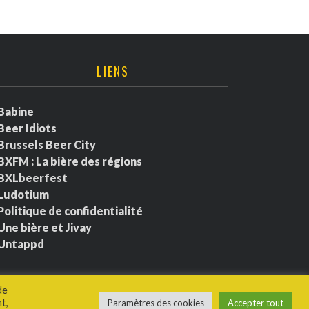
LIENS
Babine
Beer Idiots
Brussels Beer City
BXFM : La bière des régions
BXLbeerfest
Ludotium
Politique de confidentialité
Une bière et Jivay
Untappd
de
t,
Paramètres des cookies
Accepter tout