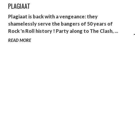
PLAGIAAT
AGALMA PADAW0NE
Plagiaat is back with a vengeance: they
JEREMY KUPROWSKI
shamelessly serve the bangers of 50 years of
Rock 'n Roll history ! Party along to The Clash, ...
FLORENCE CONSTANTIN
READ MORE