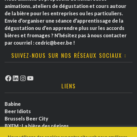
animations, ateliers de dégustation et cours autour
de la bière pour les entreprises ou les particuliers.
Envie d’organiser une séance d’apprentissage de la
dégustation ou d’en apprendre plus sur les accords
bières et fromages ? N’hésitez pas à nous contacter
par courriel :
cedric@beer.be
!
SUIVEZ-NOUS SUR NOS RÉSEAUX SOCIAUX :
Facebook
LinkedIn
Instagram
YouTube
LIENS
Babine
Beer Idiots
Brussels Beer City
BXFM : La bière des régions
BXLbeerfest