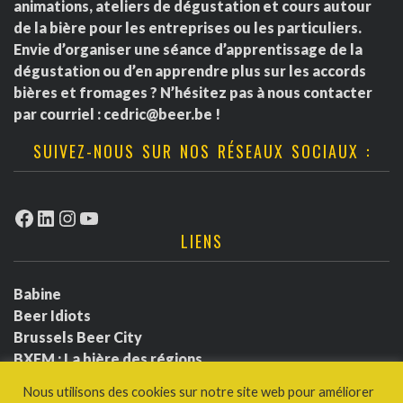
animations, ateliers de dégustation et cours autour
de la bière pour les entreprises ou les particuliers.
Envie d’organiser une séance d’apprentissage de la
dégustation ou d’en apprendre plus sur les accords
bières et fromages ? N’hésitez pas à nous contacter
par courriel :
cedric@beer.be
!
SUIVEZ-NOUS SUR NOS RÉSEAUX SOCIAUX :
Facebook
LinkedIn
Instagram
YouTube
LIENS
Babine
Beer Idiots
Brussels Beer City
BXFM : La bière des régions
BXLbeerfest
Nous utilisons des cookies sur notre site web pour améliorer
Ludotium