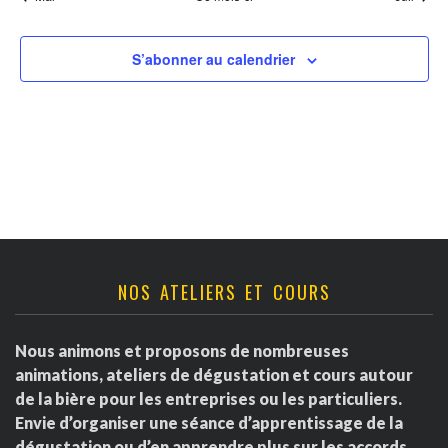
e
d
i
e
e
e
S’abonner au calendrier
v
t
r
u
n
d
e
a
s
e
É
v
É
v
i
v
NOS ATELIERS ET COURS
è
g
è
n
Nous animons et proposons de nombreuses
a
e
n
animations, ateliers de dégustation et cours autour
m
de la bière pour les entreprises ou les particuliers.
t
e
Envie d’organiser une séance d’apprentissage de la
e
dégustation ou d’en apprendre plus sur les accords