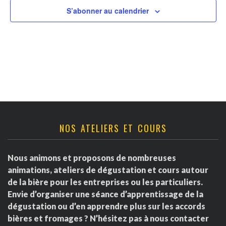
v
t
r
S’abonner au calendrier
u
n
d
e
a
s
e
É
v
É
v
i
v
è
g
è
NOS ATELIERS ET COURS
n
a
e
n
Nous animons et proposons de nombreuses
m
t
e
animations, ateliers de dégustation et cours autour
e
de la bière pour les entreprises ou les particuliers.
i
m
Envie d’organiser une séance d’apprentissage de la
n
dégustation ou d’en apprendre plus sur les accords
o
e
t
bières et fromages ? N’hésitez pas à nous contacter