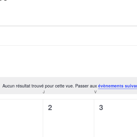
AGALMA PADAW0NE
JEREMY KUPROWSKI
FLORENCE CONSTANTIN
Aucun résultat trouvé pour cette vue. Passer aux
évènements suiva
Notice
J
V
CREDI
JEUDI
VENDREDI
0
0
0
1
2
3
évènement,
évènement,
évènement