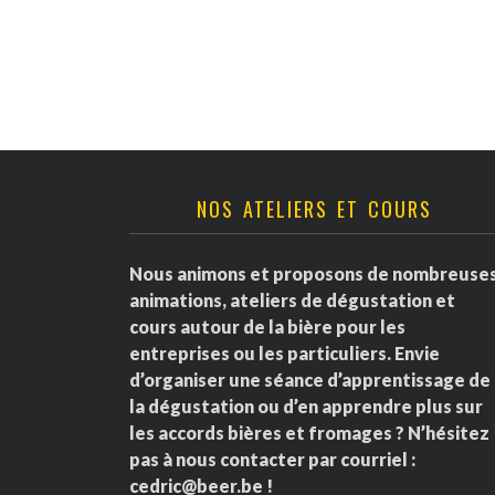
v
è
n
e
NOS ATELIERS ET COURS
m
e
Nous animons et proposons de nombreuse
animations, ateliers de dégustation et
n
cours autour de la bière pour les
entreprises ou les particuliers. Envie
t
d’organiser une séance d’apprentissage de
la dégustation ou d’en apprendre plus sur
s
les accords bières et fromages ? N’hésitez
pas à nous contacter par courriel :
cedric@beer.be
!