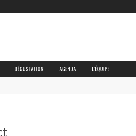
DÉGUSTATION
AGENDA
L'ÉQUIPE
CÉDRIC DAUTINGER
DAVID BLOCTEUR
ALAIN DE BOUVÈRE
ct
HÉLÈNE SPITAELS