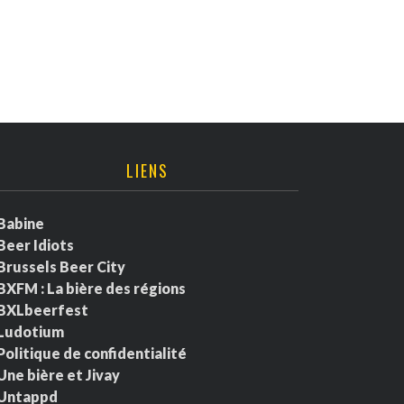
LIENS
Babine
Beer Idiots
Brussels Beer City
BXFM : La bière des régions
BXLbeerfest
Ludotium
Politique de confidentialité
Une bière et Jivay
Untappd