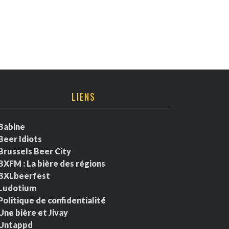
LIENS
Babine
Beer Idiots
Brussels Beer City
BXFM : La bière des régions
BXLbeerfest
Ludotium
Politique de confidentialité
Une bière et Jivay
Untappd