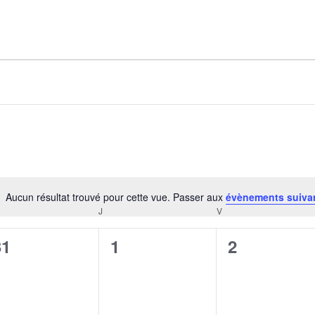
AGALMA PADAW0NE
JEREMY KUPROWSKI
FLORENCE CONSTANTIN
Aucun résultat trouvé pour cette vue. Passer aux
évènements suiva
Notice
J
V
CREDI
JEUDI
VENDREDI
0
0
0
31
1
2
évènement,
évènement,
évènement