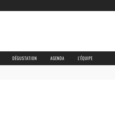
DÉGUSTATION
AGENDA
L'ÉQUIPE
CÉDRIC DAUTINGER
DAVID BLOCTEUR
ALAIN DE BOUVÈRE
HÉLÈNE SPITAELS