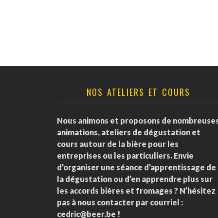
v
è
n
e
NOS ATELIERS ET COURS
m
e
Nous animons et proposons de nombreuse
animations, ateliers de dégustation et
n
cours autour de la bière pour les
entreprises ou les particuliers. Envie
t
d’organiser une séance d’apprentissage de
la dégustation ou d’en apprendre plus sur
s
les accords bières et fromages ? N’hésitez
pas à nous contacter par courriel :
cedric@beer.be
!