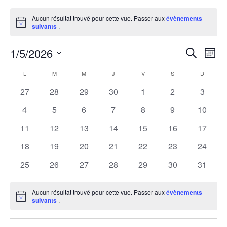
Évènements
Aucun résultat trouvé pour cette vue. Passer aux
évènements
Notice
suivants
.
1/5/2026
R
N
Recherche
Mois
Sélectionnez
a
e
C
L
M
M
J
V
S
D
une
LUNDI
MARDI
MERCREDI
JEUDI
VENDREDI
SAMEDI
DIMANCH
v
0
0
0
0
0
0
0
27
28
29
30
1
2
3
date.
c
a
évènements
évènements
évènements
évènements
évènements
évènements
évènem
i
0
0
0
0
0
0
0
4
5
6
7
8
9
10
h
l
évènements
évènements
évènements
évènements
évènements
évènements
évènem
g
0
0
0
0
0
0
0
11
12
13
14
15
16
17
évènements
évènements
évènements
évènements
évènements
évènements
évènem
e
a
e
0
0
0
0
0
0
0
18
19
20
21
22
23
24
évènements
évènements
évènements
évènements
évènements
évènements
évènem
t
0
0
0
0
0
0
0
25
26
27
28
29
30
31
r
n
évènements
évènements
évènements
évènements
évènements
évènements
évènem
i
c
d
Aucun résultat trouvé pour cette vue. Passer aux
évènements
o
Notice
suivants
.
h
r
n