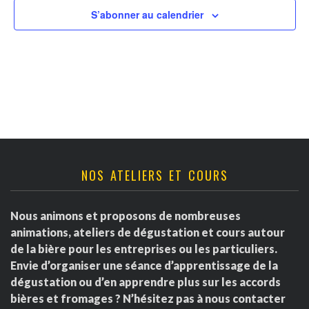
v
t
r
S’abonner au calendrier
u
n
d
e
a
s
e
É
v
É
v
i
v
è
g
è
NOS ATELIERS ET COURS
n
a
e
n
Nous animons et proposons de nombreuses
m
t
e
animations, ateliers de dégustation et cours autour
e
de la bière pour les entreprises ou les particuliers.
i
m
Envie d’organiser une séance d’apprentissage de la
n
dégustation ou d’en apprendre plus sur les accords
o
e
t
bières et fromages ? N’hésitez pas à nous contacter