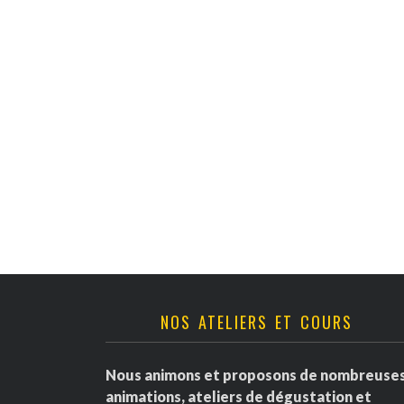
v
è
n
e
m
e
n
t
NOS ATELIERS ET COURS
s
Nous animons et proposons de nombreuse
animations, ateliers de dégustation et