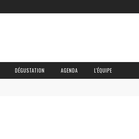
DÉGUSTATION
AGENDA
L'ÉQUIPE
CÉDRIC DAUTINGER
DAVID BLOCTEUR
ALAIN DE BOUVÈRE
HÉLÈNE SPITAELS