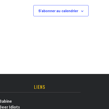
S’abonner au calendrier
LIENS
Babine
Beer Idiots