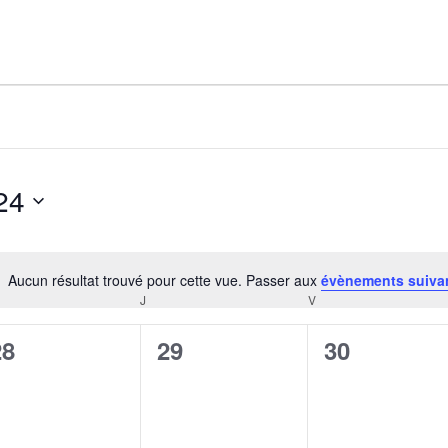
AGALMA PADAW0NE
JEREMY KUPROWSKI
FLORENCE CONSTANTIN
24
Aucun résultat trouvé pour cette vue. Passer aux
évènements suiva
Notice
J
V
CREDI
JEUDI
VENDREDI
0
0
0
28
29
30
évènement,
évènement,
évènement