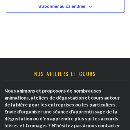
v
t
r
S’abonner au calendrier
u
n
d
e
a
s
e
É
v
É
v
i
v
è
g
è
NOS ATELIERS ET COURS
n
a
e
n
Nous animons et proposons de nombreuses
m
t
e
animations, ateliers de dégustation et cours autour
e
de la bière pour les entreprises ou les particuliers.
i
m
Envie d’organiser une séance d’apprentissage de la
n
dégustation ou d’en apprendre plus sur les accords
o
e
t
bières et fromages ? N’hésitez pas à nous contacter