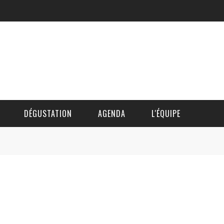
DÉGUSTATION
AGENDA
L'ÉQUIPE
CÉDRIC DAUTINGER
DAVID BLOCTEUR
ALAIN DE BOUVÈRE
HÉLÈNE SPITAELS