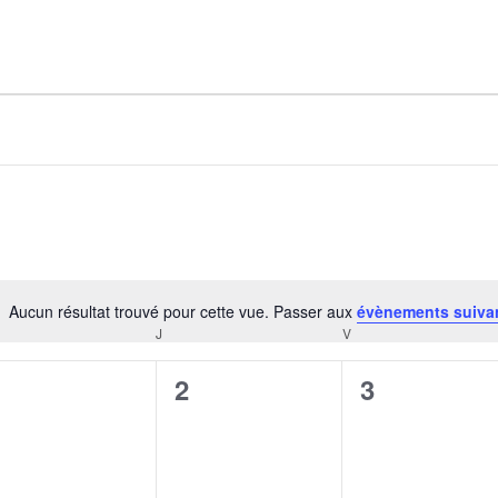
AGALMA PADAW0NE
JEREMY KUPROWSKI
FLORENCE CONSTANTIN
Aucun résultat trouvé pour cette vue. Passer aux
évènements suiva
Notice
J
V
CREDI
JEUDI
VENDREDI
0
0
0
1
2
3
évènement,
évènement,
évènement