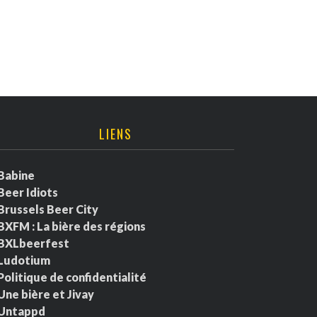
LIENS
Babine
Beer Idiots
Brussels Beer City
BXFM : La bière des régions
BXLbeerfest
Ludotium
Politique de confidentialité
Une bière et Jivay
Untappd