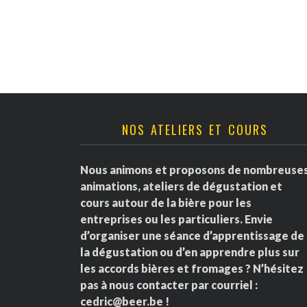
v
è
n
e
NOS ATELIERS ET COURS
m
e
Nous animons et proposons de nombreuse
animations, ateliers de dégustation et
n
cours autour de la bière pour les
entreprises ou les particuliers. Envie
t
d’organiser une séance d’apprentissage de
la dégustation ou d’en apprendre plus sur
s
les accords bières et fromages ? N’hésitez
pas à nous contacter par courriel :
cedric@beer.be
!