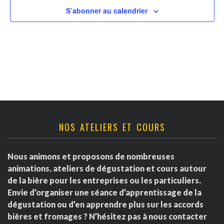
v
t
r
S’abonner au calendrier
u
n
d
e
a
s
e
É
v
É
v
i
v
è
g
è
NOS ATELIERS ET COURS
n
a
e
n
Nous animons et proposons de nombreuses
m
t
e
animations, ateliers de dégustation et cours autour
e
de la bière pour les entreprises ou les particuliers.
i
m
Envie d’organiser une séance d’apprentissage de la
n
dégustation ou d’en apprendre plus sur les accords
o
e
t
bières et fromages ? N’hésitez pas à nous contacter