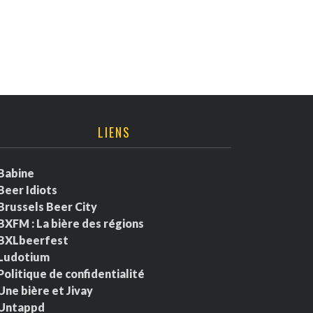
LIENS
Babine
Beer Idiots
Brussels Beer City
BXFM : La bière des régions
BXLbeerfest
Ludotium
Politique de confidentialité
Une bière et Jivay
Untappd