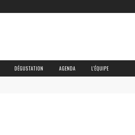
DÉGUSTATION
AGENDA
L'ÉQUIPE
CÉDRIC DAUTINGER
DAVID BLOCTEUR
ALAIN DE BOUVÈRE
HÉLÈNE SPITAELS