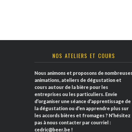
v
è
n
e
NOS ATELIERS ET COURS
m
e
Nous animons et proposons de nombreuse
animations, ateliers de dégustation et
n
cours autour de la bière pour les
entreprises ou les particuliers. Envie
t
d’organiser une séance d’apprentissage de
la dégustation ou d’en apprendre plus sur
s
les accords bières et fromages ? N’hésitez
pas à nous contacter par courriel :
cedric@beer.be
!