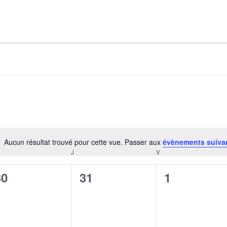
AGALMA PADAW0NE
JEREMY KUPROWSKI
FLORENCE CONSTANTIN
Aucun résultat trouvé pour cette vue. Passer aux
évènements suiva
Notice
J
V
CREDI
JEUDI
VENDREDI
0
0
0
30
31
1
évènement,
évènement,
évènement