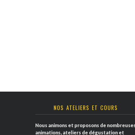
v
è
n
e
m
e
n
t
NOS ATELIERS ET COURS
s
Nous animons et proposons de nombreuse
animations, ateliers de dégustation et