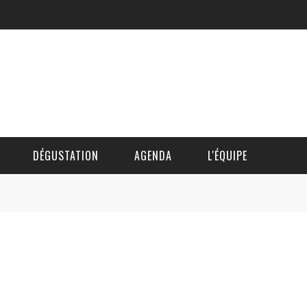
DÉGUSTATION
AGENDA
L'ÉQUIPE
CÉDRIC DAUTINGER
DAVID BLOCTEUR
ALAIN DE BOUVÈRE
HÉLÈNE SPITAELS