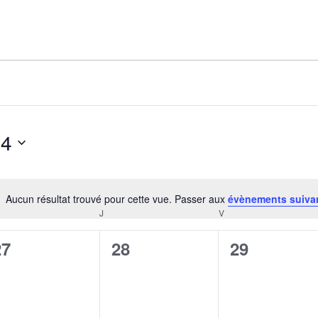
AGALMA PADAW0NE
JEREMY KUPROWSKI
FLORENCE CONSTANTIN
24
Aucun résultat trouvé pour cette vue. Passer aux
évènements suiva
Notice
J
V
CREDI
JEUDI
VENDREDI
0
0
0
27
28
29
évènement,
évènement,
évènement