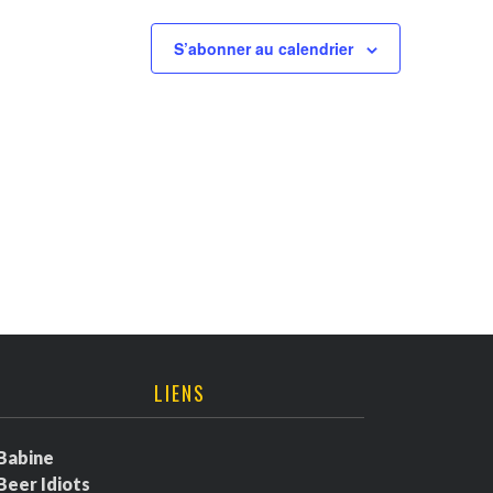
S’abonner au calendrier
LIENS
Babine
Beer Idiots