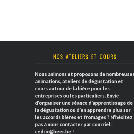
v
è
n
e
NOS ATELIERS ET COURS
m
e
Nous animons et proposons de nombreuse
animations, ateliers de dégustation et
n
cours autour de la bière pour les
entreprises ou les particuliers. Envie
t
d’organiser une séance d’apprentissage de
la dégustation ou d’en apprendre plus sur
s
les accords bières et fromages ? N’hésitez
pas à nous contacter par courriel :
cedric@beer.be
!