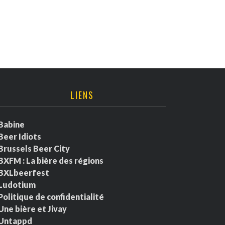
LIENS
Babine
Beer Idiots
Brussels Beer City
BXFM : La bière des régions
BXLbeerfest
Ludotium
Politique de confidentialité
Une bière et Jivay
Untappd