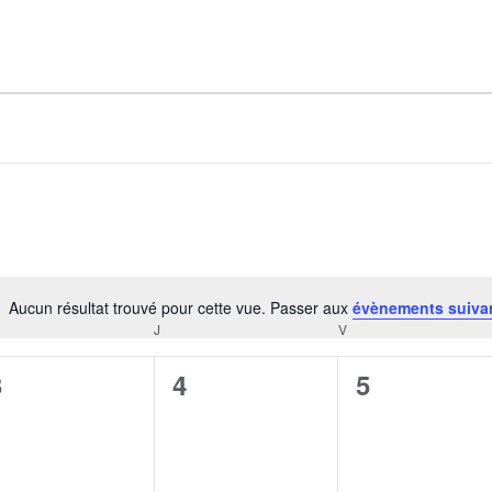
AGALMA PADAW0NE
JEREMY KUPROWSKI
FLORENCE CONSTANTIN
Aucun résultat trouvé pour cette vue. Passer aux
évènements suiva
Notice
J
V
CREDI
JEUDI
VENDREDI
0
0
0
3
4
5
évènement,
évènement,
évènement