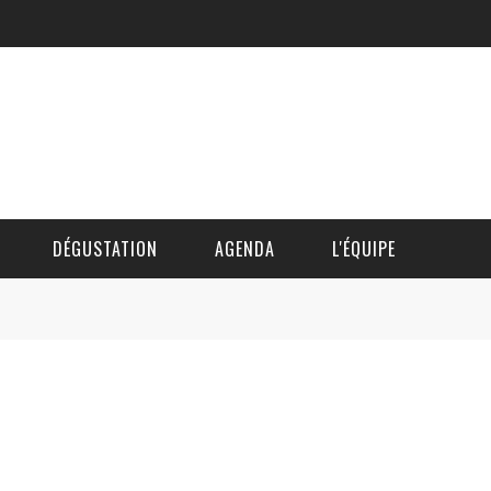
DÉGUSTATION
AGENDA
L'ÉQUIPE
CÉDRIC DAUTINGER
DAVID BLOCTEUR
ALAIN DE BOUVÈRE
HÉLÈNE SPITAELS