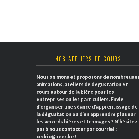
v
è
n
e
NOS ATELIERS ET COURS
m
e
Nous animons et proposons de nombreuse
animations, ateliers de dégustation et
n
cours autour de la bière pour les
entreprises ou les particuliers. Envie
t
d’organiser une séance d’apprentissage de
la dégustation ou d’en apprendre plus sur
s
les accords bières et fromages ? N’hésitez
pas à nous contacter par courriel :
cedric@beer.be
!