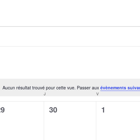
AGALMA PADAW0NE
JEREMY KUPROWSKI
FLORENCE CONSTANTIN
Aucun résultat trouvé pour cette vue. Passer aux
évènements suiva
Notice
J
V
CREDI
JEUDI
VENDREDI
0
0
0
29
30
1
évènement,
évènement,
évènement