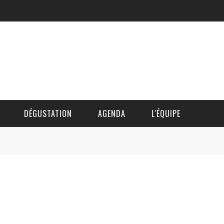
DÉGUSTATION
AGENDA
L'ÉQUIPE
CÉDRIC DAUTINGER
DAVID BLOCTEUR
ALAIN DE BOUVÈRE
HÉLÈNE SPITAELS