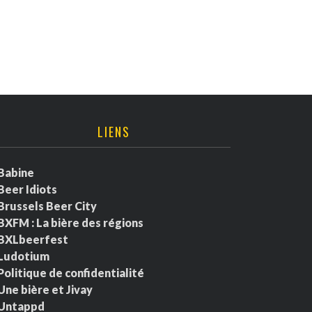
LIENS
Babine
Beer Idiots
Brussels Beer City
BXFM : La bière des régions
BXLbeerfest
Ludotium
Politique de confidentialité
Une bière et Jivay
Untappd