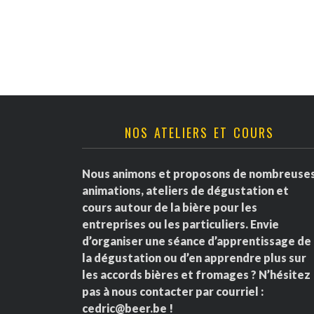
v
è
n
e
NOS ATELIERS ET COURS
m
e
Nous animons et proposons de nombreuse
animations, ateliers de dégustation et
n
cours autour de la bière pour les
entreprises ou les particuliers. Envie
t
d’organiser une séance d’apprentissage de
la dégustation ou d’en apprendre plus sur
s
les accords bières et fromages ? N’hésitez
pas à nous contacter par courriel :
cedric@beer.be
!