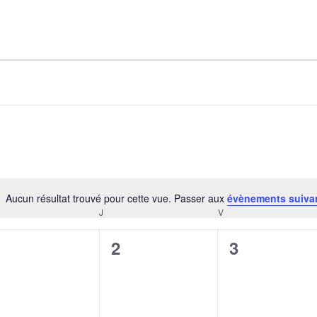
AGALMA PADAW0NE
JEREMY KUPROWSKI
FLORENCE CONSTANTIN
Aucun résultat trouvé pour cette vue. Passer aux
évènements suiva
Notice
J
V
CREDI
JEUDI
VENDREDI
0
0
0
1
2
3
évènement,
évènement,
évènement