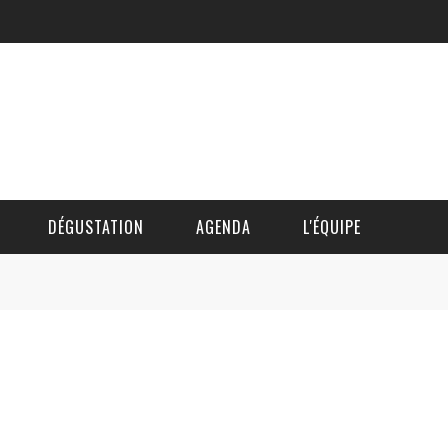
DÉGUSTATION
AGENDA
L'ÉQUIPE
CÉDRIC DAUTINGER
DAVID BLOCTEUR
ALAIN DE BOUVÈRE
HÉLÈNE SPITAELS