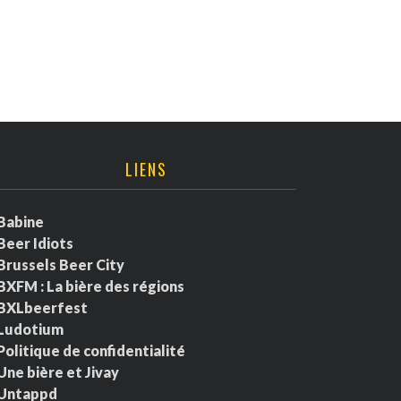
LIENS
Babine
Beer Idiots
Brussels Beer City
BXFM : La bière des régions
BXLbeerfest
Ludotium
Politique de confidentialité
Une bière et Jivay
Untappd