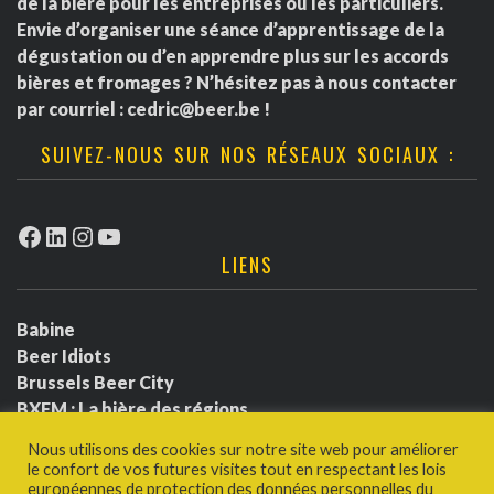
e
de la bière pour les entreprises ou les particuliers.
i
m
Envie d’organiser une séance d’apprentissage de la
n
dégustation ou d’en apprendre plus sur les accords
o
e
t
bières et fromages ? N’hésitez pas à nous contacter
par courriel :
cedric@beer.be
!
n
n
SUIVEZ-NOUS SUR NOS RÉSEAUX SOCIAUX :
d
t
e
s
Facebook
LinkedIn
Instagram
YouTube
LIENS
v
u
Babine
Beer Idiots
e
Brussels Beer City
BXFM : La bière des régions
s
BXLbeerfest
Nous utilisons des cookies sur notre site web pour améliorer
É
Ludotium
le confort de vos futures visites tout en respectant les lois
Politique de confidentialité
européennes de protection des données personnelles du