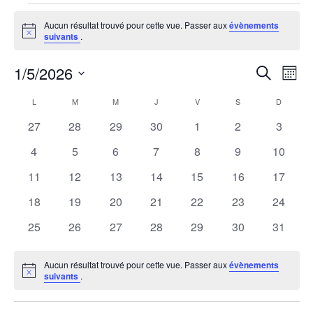
Évènements
Aucun résultat trouvé pour cette vue. Passer aux
évènements
Notice
suivants
.
1/5/2026
R
N
Recherche
Mois
Sélectionnez
a
e
C
L
M
M
J
V
S
D
une
LUNDI
MARDI
MERCREDI
JEUDI
VENDREDI
SAMEDI
DIMANCH
v
0
0
0
0
0
0
0
27
28
29
30
1
2
3
date.
c
a
évènements
évènements
évènements
évènements
évènements
évènements
évènem
i
0
0
0
0
0
0
0
4
5
6
7
8
9
10
h
l
évènements
évènements
évènements
évènements
évènements
évènements
évènem
g
0
0
0
0
0
0
0
11
12
13
14
15
16
17
évènements
évènements
évènements
évènements
évènements
évènements
évènem
e
a
e
0
0
0
0
0
0
0
18
19
20
21
22
23
24
évènements
évènements
évènements
évènements
évènements
évènements
évènem
t
0
0
0
0
0
0
0
25
26
27
28
29
30
31
r
n
évènements
évènements
évènements
évènements
évènements
évènements
évènem
i
c
d
Aucun résultat trouvé pour cette vue. Passer aux
évènements
o
Notice
suivants
.
h
r
n