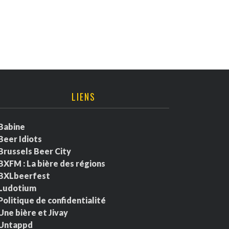
LIENS
Babine
Beer Idiots
Brussels Beer City
BXFM : La bière des régions
BXLbeerfest
Ludotium
Politique de confidentialité
Une bière et Jivay
Untappd