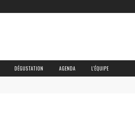
DÉGUSTATION
AGENDA
L'ÉQUIPE
CÉDRIC DAUTINGER
DAVID BLOCTEUR
ALAIN DE BOUVÈRE
HÉLÈNE SPITAELS