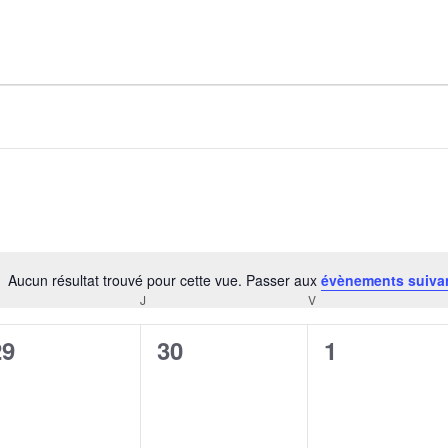
AGALMA PADAW0NE
JEREMY KUPROWSKI
FLORENCE CONSTANTIN
Aucun résultat trouvé pour cette vue. Passer aux
évènements suiva
Notice
J
V
CREDI
JEUDI
VENDREDI
0
0
0
29
30
1
évènement,
évènement,
évènement