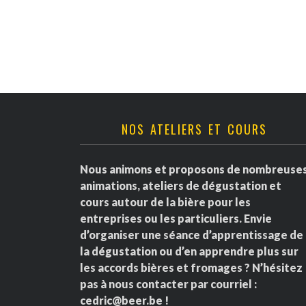
v
è
n
e
NOS ATELIERS ET COURS
m
e
Nous animons et proposons de nombreuse
animations, ateliers de dégustation et
n
cours autour de la bière pour les
entreprises ou les particuliers. Envie
t
d’organiser une séance d’apprentissage de
la dégustation ou d’en apprendre plus sur
s
les accords bières et fromages ? N’hésitez
pas à nous contacter par courriel :
cedric@beer.be
!