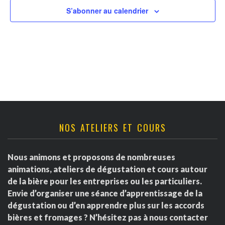
v
t
r
S’abonner au calendrier
u
n
d
e
a
s
e
É
v
É
v
i
v
è
g
è
NOS ATELIERS ET COURS
n
a
e
n
Nous animons et proposons de nombreuses
m
t
e
animations, ateliers de dégustation et cours autour
e
de la bière pour les entreprises ou les particuliers.
i
m
Envie d’organiser une séance d’apprentissage de la
n
dégustation ou d’en apprendre plus sur les accords
o
e
t
bières et fromages ? N’hésitez pas à nous contacter