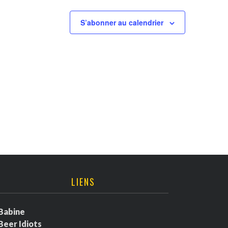
S’abonner au calendrier
LIENS
Babine
Beer Idiots