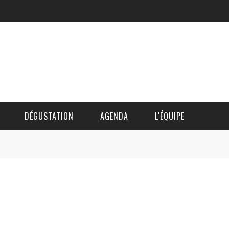
DÉGUSTATION
AGENDA
L'ÉQUIPE
CÉDRIC DAUTINGER
DAVID BLOCTEUR
ALAIN DE BOUVÈRE
HÉLÈNE SPITAELS