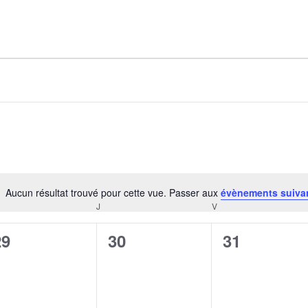
AGALMA PADAW0NE
JEREMY KUPROWSKI
FLORENCE CONSTANTIN
Aucun résultat trouvé pour cette vue. Passer aux
évènements suiva
Notice
J
V
CREDI
JEUDI
VENDREDI
0
0
0
29
30
31
évènement,
évènement,
évènement