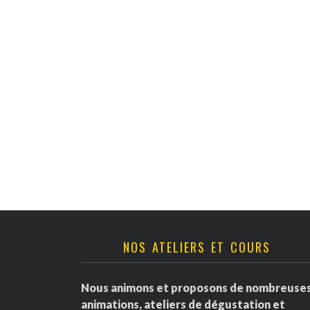
v
è
n
e
m
e
n
t
NOS ATELIERS ET COURS
s
Nous animons et proposons de nombreuse
animations, ateliers de dégustation et