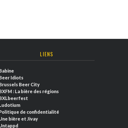
LIENS
Babine
Beer Idiots
Brussels Beer City
BXFM : La bière des régions
BXLbeerfest
Ludotium
Politique de confidentialité
Une bière et Jivay
Untappd