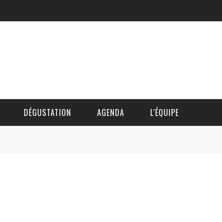
DÉGUSTATION
AGENDA
L'ÉQUIPE
CÉDRIC DAUTINGER
DAVID BLOCTEUR
ALAIN DE BOUVÈRE
HÉLÈNE SPITAELS