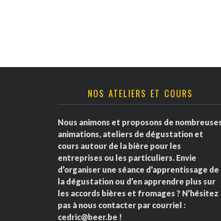
v
è
n
e
NOS ATELIERS ET COURS
m
e
Nous animons et proposons de nombreuse
animations, ateliers de dégustation et
n
cours autour de la bière pour les
entreprises ou les particuliers. Envie
t
d’organiser une séance d’apprentissage de
la dégustation ou d’en apprendre plus sur
s
les accords bières et fromages ? N’hésitez
pas à nous contacter par courriel :
cedric@beer.be
!