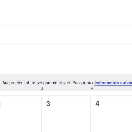
AGALMA PADAW0NE
JEREMY KUPROWSKI
FLORENCE CONSTANTIN
Aucun résultat trouvé pour cette vue. Passer aux
évènements suiva
Notice
J
V
CREDI
JEUDI
VENDREDI
0
0
0
2
3
4
évènement,
évènement,
évènement