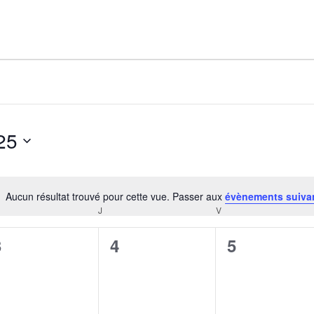
AGALMA PADAW0NE
JEREMY KUPROWSKI
FLORENCE CONSTANTIN
25
Aucun résultat trouvé pour cette vue. Passer aux
évènements suiva
Notice
J
V
CREDI
JEUDI
VENDREDI
0
0
0
3
4
5
évènement,
évènement,
évènement