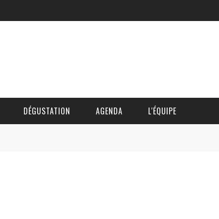
DÉGUSTATION
AGENDA
L'ÉQUIPE
CÉDRIC DAUTINGER
DAVID BLOCTEUR
ALAIN DE BOUVÈRE
HÉLÈNE SPITAELS