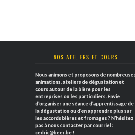
v
è
n
e
NOS ATELIERS ET COURS
m
e
Nous animons et proposons de nombreuse
animations, ateliers de dégustation et
n
cours autour de la bière pour les
entreprises ou les particuliers. Envie
t
d’organiser une séance d’apprentissage de
la dégustation ou d’en apprendre plus sur
s
les accords bières et fromages ? N’hésitez
pas à nous contacter par courriel :
cedric@beer.be
!