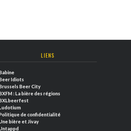
LIENS
Babine
Beer Idiots
Brussels Beer City
BXFM : La bière des régions
BXLbeerfest
Ludotium
Politique de confidentialité
Une bière et Jivay
Untappd