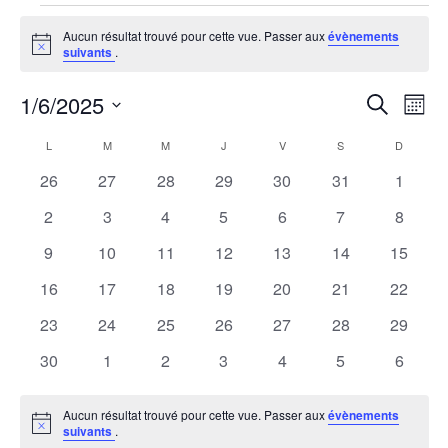
Évènements
Aucun résultat trouvé pour cette vue. Passer aux
évènements
Notice
suivants
.
1/6/2025
R
N
Recherche
Mois
Sélectionnez
a
e
C
L
M
M
J
V
S
D
une
LUNDI
MARDI
MERCREDI
JEUDI
VENDREDI
SAMEDI
DIMANCH
v
0
0
0
0
0
0
0
26
27
28
29
30
31
1
date.
c
a
évènements
évènements
évènements
évènements
évènements
évènements
évènem
i
0
0
0
0
0
0
0
2
3
4
5
6
7
8
h
l
évènements
évènements
évènements
évènements
évènements
évènements
évènem
g
0
0
0
0
0
0
0
9
10
11
12
13
14
15
évènements
évènements
évènements
évènements
évènements
évènements
évènem
e
a
e
0
0
0
0
0
0
0
16
17
18
19
20
21
22
évènements
évènements
évènements
évènements
évènements
évènements
évènem
t
0
0
0
0
0
0
0
23
24
25
26
27
28
29
r
n
évènements
évènements
évènements
évènements
évènements
évènements
évènem
i
0
0
0
0
0
0
0
30
1
2
3
4
5
6
c
d
évènements
évènements
évènements
évènements
évènements
évènements
évènem
o
h
r
Aucun résultat trouvé pour cette vue. Passer aux
évènements
n
Notice
suivants
.