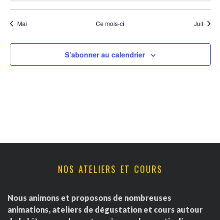
e
d
i
e
Mai
Ce mois-ci
Juil
e
e
v
t
r
S’abonner au calendrier
u
n
d
e
a
s
e
É
v
É
v
i
v
è
g
è
n
NOS ATELIERS ET COURS
a
e
n
Nous animons et proposons de nombreuses
m
t
e
animations, ateliers de dégustation et cours autour