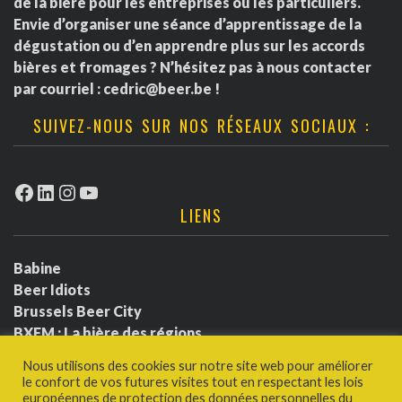
e
de la bière pour les entreprises ou les particuliers.
i
m
Envie d’organiser une séance d’apprentissage de la
n
dégustation ou d’en apprendre plus sur les accords
o
e
t
bières et fromages ? N’hésitez pas à nous contacter
par courriel :
cedric@beer.be
!
n
n
SUIVEZ-NOUS SUR NOS RÉSEAUX SOCIAUX :
d
t
e
s
Facebook
LinkedIn
Instagram
YouTube
LIENS
v
u
Babine
Beer Idiots
e
Brussels Beer City
BXFM : La bière des régions
s
BXLbeerfest
Nous utilisons des cookies sur notre site web pour améliorer
É
Ludotium
le confort de vos futures visites tout en respectant les lois
Politique de confidentialité
européennes de protection des données personnelles du