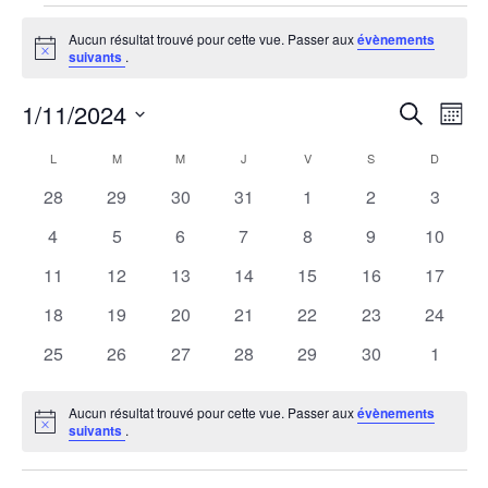
Évènements
Aucun résultat trouvé pour cette vue. Passer aux
évènements
Notice
suivants
.
1/11/2024
R
N
Recherche
Mois
Sélectionnez
a
e
C
L
M
M
J
V
S
D
une
LUNDI
MARDI
MERCREDI
JEUDI
VENDREDI
SAMEDI
DIMANCH
v
0
0
0
0
0
0
0
28
29
30
31
1
2
3
date.
c
a
évènements
évènements
évènements
évènements
évènements
évènements
évènem
i
0
0
0
0
0
0
0
4
5
6
7
8
9
10
h
l
évènements
évènements
évènements
évènements
évènements
évènements
évènem
g
0
0
0
0
0
0
0
11
12
13
14
15
16
17
évènements
évènements
évènements
évènements
évènements
évènements
évènem
e
a
e
0
0
0
0
0
0
0
18
19
20
21
22
23
24
évènements
évènements
évènements
évènements
évènements
évènements
évènem
t
0
0
0
0
0
0
0
25
26
27
28
29
30
1
r
n
évènements
évènements
évènements
évènements
évènements
évènements
évènem
i
c
d
Aucun résultat trouvé pour cette vue. Passer aux
évènements
o
Notice
suivants
.
h
r
n