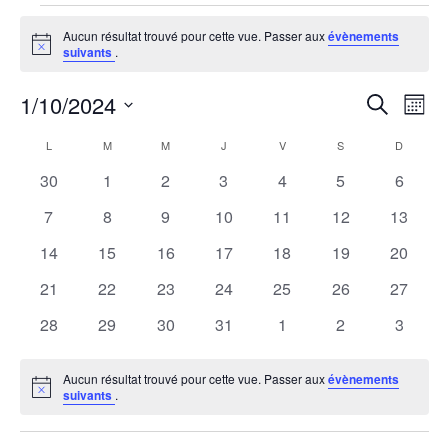
Évènements
Aucun résultat trouvé pour cette vue. Passer aux
évènements
Notice
suivants
.
1/10/2024
R
N
Recherche
Mois
Sélectionnez
a
e
C
L
M
M
J
V
S
D
une
LUNDI
MARDI
MERCREDI
JEUDI
VENDREDI
SAMEDI
DIMANCH
v
0
0
0
0
0
0
0
30
1
2
3
4
5
6
date.
c
a
évènements
évènements
évènements
évènements
évènements
évènements
évènem
i
0
0
0
0
0
0
0
7
8
9
10
11
12
13
h
l
évènements
évènements
évènements
évènements
évènements
évènements
évènem
g
0
0
0
0
0
0
0
14
15
16
17
18
19
20
évènements
évènements
évènements
évènements
évènements
évènements
évènem
e
a
e
0
0
0
0
0
0
0
21
22
23
24
25
26
27
évènements
évènements
évènements
évènements
évènements
évènements
évènem
t
0
0
0
0
0
0
0
28
29
30
31
1
2
3
r
n
évènements
évènements
évènements
évènements
évènements
évènements
évènem
i
c
d
Aucun résultat trouvé pour cette vue. Passer aux
évènements
o
Notice
suivants
.
h
r
n