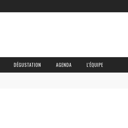
DÉGUSTATION
AGENDA
L'ÉQUIPE
CÉDRIC DAUTINGER
DAVID BLOCTEUR
ALAIN DE BOUVÈRE
HÉLÈNE SPITAELS