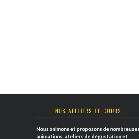
v
è
n
e
m
e
n
t
NOS ATELIERS ET COURS
s
Nous animons et proposons de nombreuse
animations, ateliers de dégustation et