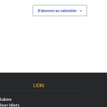
S’abonner au calendrier
LIENS
Babine
Beer Idiots