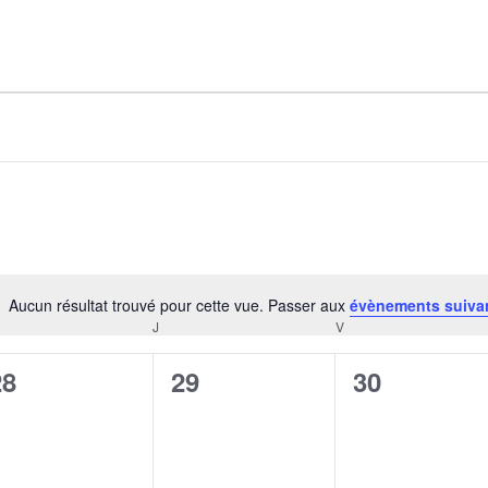
AGALMA PADAW0NE
JEREMY KUPROWSKI
FLORENCE CONSTANTIN
Aucun résultat trouvé pour cette vue. Passer aux
évènements suiva
Notice
J
V
CREDI
JEUDI
VENDREDI
0
0
0
28
29
30
évènement,
évènement,
évènement