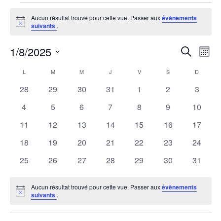
Évènements
Aucun résultat trouvé pour cette vue. Passer aux
évènements
Notice
suivants
.
1/8/2025
R
N
Recherche
Mois
Sélectionnez
a
e
C
L
M
M
J
V
S
D
une
LUNDI
MARDI
MERCREDI
JEUDI
VENDREDI
SAMEDI
DIMANCH
v
0
0
0
0
0
0
0
28
29
30
31
1
2
3
date.
c
a
évènements
évènements
évènements
évènements
évènements
évènements
évènem
i
0
0
0
0
0
0
0
4
5
6
7
8
9
10
h
l
évènements
évènements
évènements
évènements
évènements
évènements
évènem
g
0
0
0
0
0
0
0
11
12
13
14
15
16
17
évènements
évènements
évènements
évènements
évènements
évènements
évènem
e
a
e
0
0
0
0
0
0
0
18
19
20
21
22
23
24
évènements
évènements
évènements
évènements
évènements
évènements
évènem
t
0
0
0
0
0
0
0
25
26
27
28
29
30
31
r
n
évènements
évènements
évènements
évènements
évènements
évènements
évènem
i
c
d
Aucun résultat trouvé pour cette vue. Passer aux
évènements
o
Notice
suivants
.
h
r
n