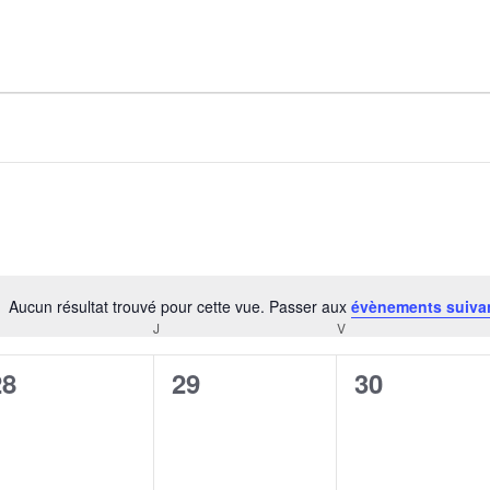
AGALMA PADAW0NE
JEREMY KUPROWSKI
FLORENCE CONSTANTIN
Aucun résultat trouvé pour cette vue. Passer aux
évènements suiva
Notice
J
V
CREDI
JEUDI
VENDREDI
0
0
0
28
29
30
évènement,
évènement,
évènement