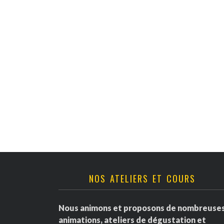
v
è
n
e
m
e
n
t
NOS ATELIERS ET COURS
s
Nous animons et proposons de nombreuse
animations, ateliers de dégustation et