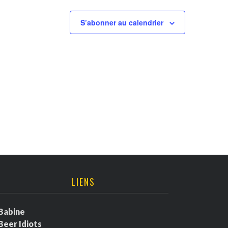
S’abonner au calendrier
LIENS
Babine
Beer Idiots