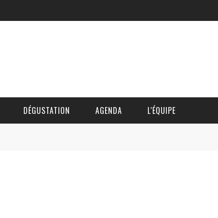
DÉGUSTATION
AGENDA
L'ÉQUIPE
CÉDRIC DAUTINGER
DAVID BLOCTEUR
ALAIN DE BOUVÈRE
HÉLÈNE SPITAELS