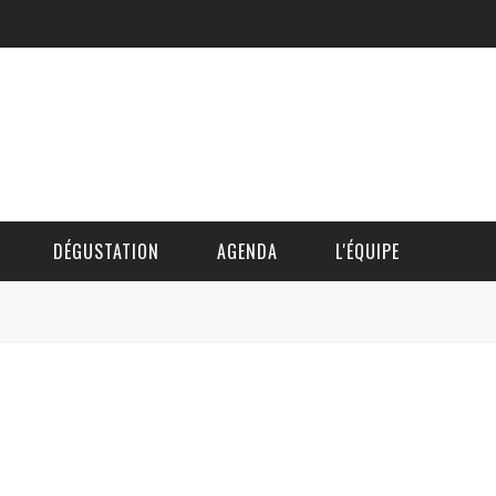
DÉGUSTATION
AGENDA
L'ÉQUIPE
CÉDRIC DAUTINGER
DAVID BLOCTEUR
ALAIN DE BOUVÈRE
HÉLÈNE SPITAELS