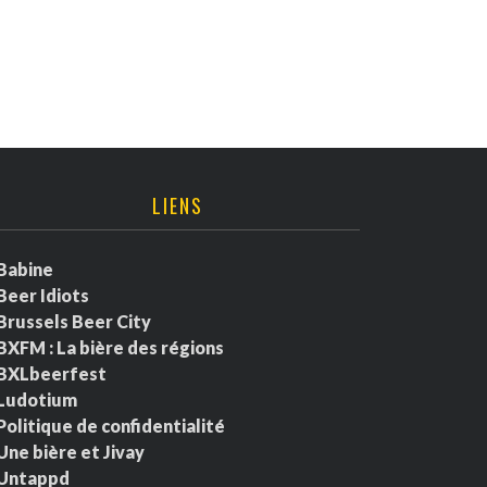
LIENS
Babine
Beer Idiots
Brussels Beer City
BXFM : La bière des régions
BXLbeerfest
Ludotium
Politique de confidentialité
Une bière et Jivay
Untappd