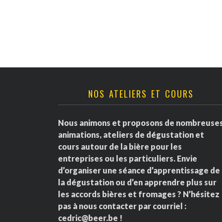
v
è
n
e
NOS ATELIERS ET COURS
m
e
Nous animons et proposons de nombreuse
animations, ateliers de dégustation et
n
cours autour de la bière pour les
entreprises ou les particuliers. Envie
t
d’organiser une séance d’apprentissage de
la dégustation ou d’en apprendre plus sur
s
les accords bières et fromages ? N’hésitez
pas à nous contacter par courriel :
cedric@beer.be
!