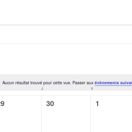
AGALMA PADAW0NE
JEREMY KUPROWSKI
FLORENCE CONSTANTIN
Aucun résultat trouvé pour cette vue. Passer aux
évènements suiva
Notice
J
V
CREDI
JEUDI
VENDREDI
0
0
0
29
30
1
évènement,
évènement,
évènement