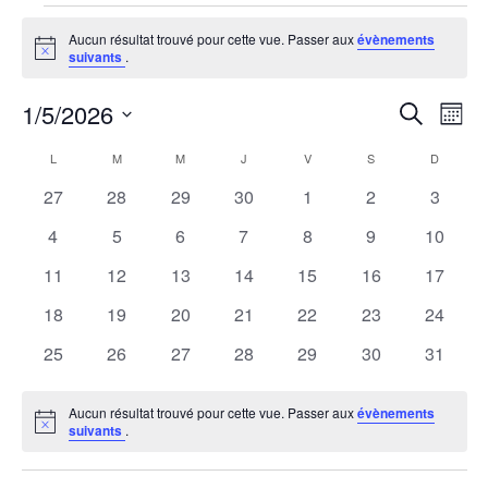
Évènements
Aucun résultat trouvé pour cette vue. Passer aux
évènements
Notice
suivants
.
1/5/2026
R
N
Recherche
Mois
Sélectionnez
a
e
C
L
M
M
J
V
S
D
une
LUNDI
MARDI
MERCREDI
JEUDI
VENDREDI
SAMEDI
DIMANCH
v
0
0
0
0
0
0
0
27
28
29
30
1
2
3
date.
c
a
évènements
évènements
évènements
évènements
évènements
évènements
évènem
i
0
0
0
0
0
0
0
4
5
6
7
8
9
10
h
l
évènements
évènements
évènements
évènements
évènements
évènements
évènem
g
0
0
0
0
0
0
0
11
12
13
14
15
16
17
évènements
évènements
évènements
évènements
évènements
évènements
évènem
e
a
e
0
0
0
0
0
0
0
18
19
20
21
22
23
24
évènements
évènements
évènements
évènements
évènements
évènements
évènem
t
0
0
0
0
0
0
0
25
26
27
28
29
30
31
r
n
évènements
évènements
évènements
évènements
évènements
évènements
évènem
i
c
d
Aucun résultat trouvé pour cette vue. Passer aux
évènements
o
Notice
suivants
.
h
r
n