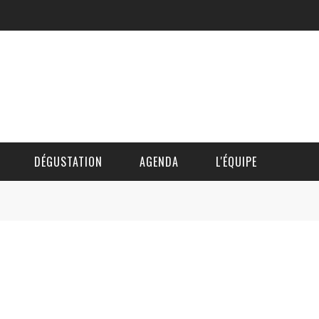
DÉGUSTATION
AGENDA
L'ÉQUIPE
CÉDRIC DAUTINGER
DAVID BLOCTEUR
ALAIN DE BOUVÈRE
HÉLÈNE SPITAELS