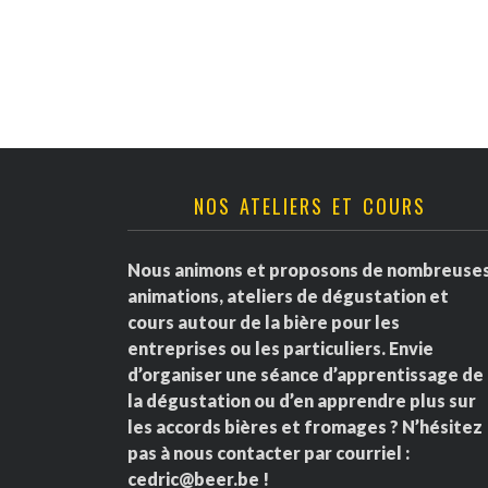
v
è
n
e
NOS ATELIERS ET COURS
m
e
Nous animons et proposons de nombreuse
animations, ateliers de dégustation et
n
cours autour de la bière pour les
entreprises ou les particuliers. Envie
t
d’organiser une séance d’apprentissage de
la dégustation ou d’en apprendre plus sur
s
les accords bières et fromages ? N’hésitez
pas à nous contacter par courriel :
cedric@beer.be
!