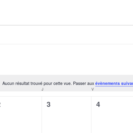
AGALMA PADAW0NE
JEREMY KUPROWSKI
FLORENCE CONSTANTIN
Aucun résultat trouvé pour cette vue. Passer aux
évènements suiva
Notice
J
V
CREDI
JEUDI
VENDREDI
0
0
0
2
3
4
évènement,
évènement,
évènement