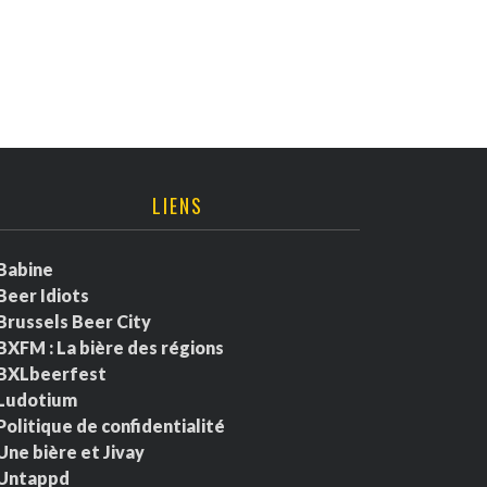
LIENS
Babine
Beer Idiots
Brussels Beer City
BXFM : La bière des régions
BXLbeerfest
Ludotium
Politique de confidentialité
Une bière et Jivay
Untappd