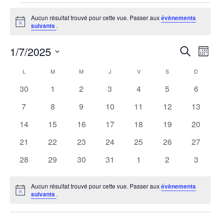
Évènements
Aucun résultat trouvé pour cette vue. Passer aux
évènements
Notice
suivants
.
1/7/2025
R
N
Recherche
Mois
Sélectionnez
a
e
C
L
M
M
J
V
S
D
une
LUNDI
MARDI
MERCREDI
JEUDI
VENDREDI
SAMEDI
DIMANCH
v
0
0
0
0
0
0
0
30
1
2
3
4
5
6
date.
c
a
évènements
évènements
évènements
évènements
évènements
évènements
évènem
i
0
0
0
0
0
0
0
7
8
9
10
11
12
13
h
l
évènements
évènements
évènements
évènements
évènements
évènements
évènem
g
0
0
0
0
0
0
0
14
15
16
17
18
19
20
évènements
évènements
évènements
évènements
évènements
évènements
évènem
e
a
e
0
0
0
0
0
0
0
21
22
23
24
25
26
27
évènements
évènements
évènements
évènements
évènements
évènements
évènem
t
0
0
0
0
0
0
0
28
29
30
31
1
2
3
r
n
évènements
évènements
évènements
évènements
évènements
évènements
évènem
i
c
d
Aucun résultat trouvé pour cette vue. Passer aux
évènements
o
Notice
suivants
.
h
r
n