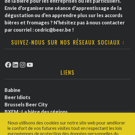
e
de la bière pour les entreprises ou les particuliers.
i
m
Envie d’organiser une séance d’apprentissage de la
n
dégustation ou d’en apprendre plus sur les accords
o
e
t
bières et fromages ? N’hésitez pas à nous contacter
par courriel :
cedric@beer.be
!
n
n
SUIVEZ-NOUS SUR NOS RÉSEAUX SOCIAUX :
d
t
e
s
Facebook
LinkedIn
Instagram
YouTube
LIENS
v
u
Babine
Beer Idiots
e
Brussels Beer City
BXFM : La bière des régions
s
BXLbeerfest
Nous utilisons des cookies sur notre site web pour améliorer
É
Ludotium
le confort de vos futures visites tout en respectant les lois
Politique de confidentialité
européennes de protection des données personnelles du