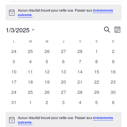
Évènements
Aucun résultat trouvé pour cette vue. Passer aux
évènements
Notice
suivants
.
1/3/2025
R
N
Recherche
Mois
Sélectionnez
a
e
C
L
M
M
J
V
S
D
une
LUNDI
MARDI
MERCREDI
JEUDI
VENDREDI
SAMEDI
DIMANCH
v
0
0
0
0
0
0
0
24
25
26
27
28
1
2
date.
c
a
évènements
évènements
évènements
évènements
évènements
évènements
évènem
i
0
0
0
0
0
0
0
3
4
5
6
7
8
9
h
l
évènements
évènements
évènements
évènements
évènements
évènements
évènem
g
0
0
0
0
0
0
0
10
11
12
13
14
15
16
évènements
évènements
évènements
évènements
évènements
évènements
évènem
e
a
e
0
0
0
0
0
0
0
17
18
19
20
21
22
23
évènements
évènements
évènements
évènements
évènements
évènements
évènem
t
0
0
0
0
0
0
0
24
25
26
27
28
29
30
r
n
évènements
évènements
évènements
évènements
évènements
évènements
évènem
i
0
0
0
0
0
0
0
31
1
2
3
4
5
6
c
d
évènements
évènements
évènements
évènements
évènements
évènements
évènem
o
h
r
Aucun résultat trouvé pour cette vue. Passer aux
évènements
n
Notice
suivants
.