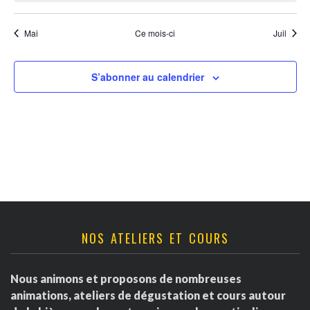
e
d
i
e
Mai
Ce mois-ci
Juil
e
e
v
t
r
S’abonner au calendrier
u
n
d
e
a
s
e
É
v
É
v
i
v
è
g
è
n
NOS ATELIERS ET COURS
a
e
n
Nous animons et proposons de nombreuses
m
t
e
animations, ateliers de dégustation et cours autour