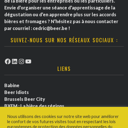
e
de la bière pour les entreprises ou les particuliers.
i
m
Envie d’organiser une séance d’apprentissage de la
n
dégustation ou d’en apprendre plus sur les accords
o
e
t
bières et fromages ? N’hésitez pas à nous contacter
par courriel :
cedric@beer.be
!
n
n
SUIVEZ-NOUS SUR NOS RÉSEAUX SOCIAUX :
d
t
e
s
Facebook
LinkedIn
Instagram
YouTube
LIENS
v
u
Babine
Beer Idiots
e
Brussels Beer City
BXFM : La bière des régions
s
BXLbeerfest
Nous utilisons des cookies sur notre site web pour améliorer
É
Ludotium
le confort de vos futures visites tout en respectant les lois
Politique de confidentialité
européennes de protection des données personnelles du