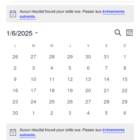
Évènements
Aucun résultat trouvé pour cette vue. Passer aux
évènements
Notice
suivants
.
1/6/2025
R
N
Recherche
Mois
Sélectionnez
a
e
C
L
M
M
J
V
S
D
une
LUNDI
MARDI
MERCREDI
JEUDI
VENDREDI
SAMEDI
DIMANCH
v
0
0
0
0
0
0
0
26
27
28
29
30
31
1
date.
c
a
évènements
évènements
évènements
évènements
évènements
évènements
évènem
i
0
0
0
0
0
0
0
2
3
4
5
6
7
8
h
l
évènements
évènements
évènements
évènements
évènements
évènements
évènem
g
0
0
0
0
0
0
0
9
10
11
12
13
14
15
évènements
évènements
évènements
évènements
évènements
évènements
évènem
e
a
e
0
0
0
0
0
0
0
16
17
18
19
20
21
22
évènements
évènements
évènements
évènements
évènements
évènements
évènem
t
0
0
0
0
0
0
0
23
24
25
26
27
28
29
r
n
évènements
évènements
évènements
évènements
évènements
évènements
évènem
i
0
0
0
0
0
0
0
30
1
2
3
4
5
6
c
d
évènements
évènements
évènements
évènements
évènements
évènements
évènem
o
h
r
Aucun résultat trouvé pour cette vue. Passer aux
évènements
n
Notice
suivants
.