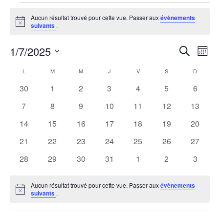
Évènements
Aucun résultat trouvé pour cette vue. Passer aux
évènements
Notice
suivants
.
1/7/2025
R
N
Recherche
Mois
Sélectionnez
a
e
C
L
M
M
J
V
S
D
une
LUNDI
MARDI
MERCREDI
JEUDI
VENDREDI
SAMEDI
DIMANCH
v
0
0
0
0
0
0
0
30
1
2
3
4
5
6
date.
c
a
évènements
évènements
évènements
évènements
évènements
évènements
évènem
i
0
0
0
0
0
0
0
7
8
9
10
11
12
13
h
l
évènements
évènements
évènements
évènements
évènements
évènements
évènem
g
0
0
0
0
0
0
0
14
15
16
17
18
19
20
évènements
évènements
évènements
évènements
évènements
évènements
évènem
e
a
e
0
0
0
0
0
0
0
21
22
23
24
25
26
27
évènements
évènements
évènements
évènements
évènements
évènements
évènem
t
0
0
0
0
0
0
0
28
29
30
31
1
2
3
r
n
évènements
évènements
évènements
évènements
évènements
évènements
évènem
i
c
d
Aucun résultat trouvé pour cette vue. Passer aux
évènements
o
Notice
suivants
.
h
r
n