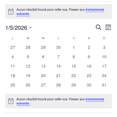
Évènements
Aucun résultat trouvé pour cette vue. Passer aux
évènements
Notice
suivants
.
1/5/2026
R
N
Recherche
Mois
Sélectionnez
a
e
C
L
M
M
J
V
S
D
une
LUNDI
MARDI
MERCREDI
JEUDI
VENDREDI
SAMEDI
DIMANCH
v
0
0
0
0
0
0
0
27
28
29
30
1
2
3
date.
c
a
évènements
évènements
évènements
évènements
évènements
évènements
évènem
i
0
0
0
0
0
0
0
4
5
6
7
8
9
10
h
l
évènements
évènements
évènements
évènements
évènements
évènements
évènem
g
0
0
0
0
0
0
0
11
12
13
14
15
16
17
évènements
évènements
évènements
évènements
évènements
évènements
évènem
e
a
e
0
0
0
0
0
0
0
18
19
20
21
22
23
24
évènements
évènements
évènements
évènements
évènements
évènements
évènem
t
0
0
0
0
0
0
0
25
26
27
28
29
30
31
r
n
évènements
évènements
évènements
évènements
évènements
évènements
évènem
i
c
d
Aucun résultat trouvé pour cette vue. Passer aux
évènements
o
Notice
suivants
.
h
r
n