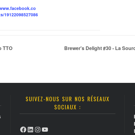
//www.facebook.co
ts/19122098527086
no TTO
Brewer's Delight #30 - La Sou
SUIVEZ-NOUS SUR NOS RÉSEAUX
SOCIAUX :
s
Facebook
LinkedIn
Instagram
YouTube