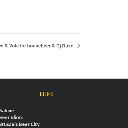
rce & Vote for housebeer & Dj Duke
LIENS
Babine
Beer Idiots
Brussels Beer City