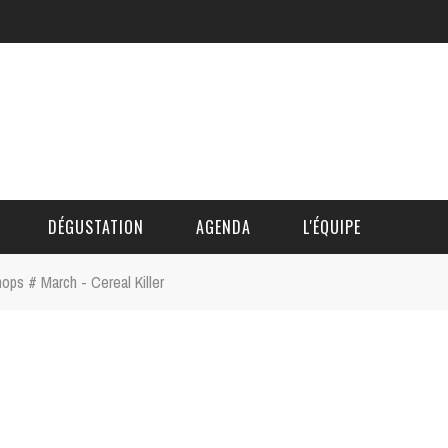
DÉGUSTATION
AGENDA
L'ÉQUIPE
ps # March - Cereal Killer
CÉDRIC DAUTINGER
DAVID BLOCTEUR
ALAIN DE BOUVÈRE
HÉLÈNE SPITAELS