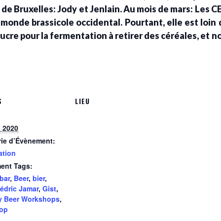
de Bruxelles: Jody et Jenlain. Au mois de mars: Les C
 monde brassicole occidental. Pourtant, elle est loin d'
sucre pour la fermentation à retirer des céréales, et 
S
LIEU
 2020
rie d’Évènement:
ation
ent Tags:
bar
,
Beer
,
bier
,
édric Jamar
,
Gist
,
y Beer Workshops
,
op