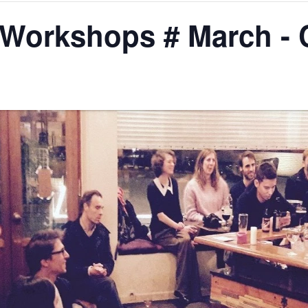
Workshops # March - C
AGALMA PADAW0NE
JEREMY KUPROWSKI
FLORENCE CONSTANTIN