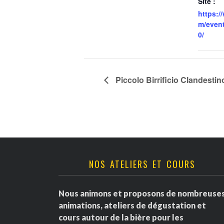
Site :
https:
m/even
0/
Piccolo Birrificio Clandesti
NOS ATELIERS ET COURS
Nous animons et proposons de nombreuse
animations, ateliers de dégustation et
cours autour de la bière pour les