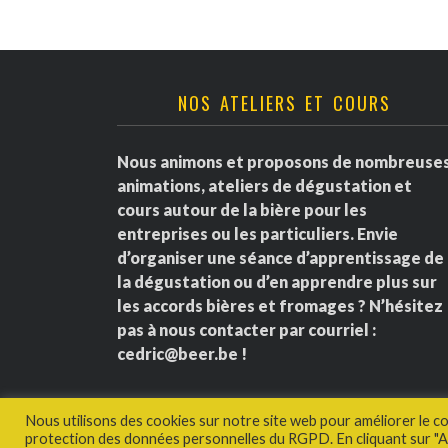
NOS ATELIERS ET COURS
Nous animons et proposons de nombreuse
animations, ateliers de dégustation et
cours autour de la bière pour les
entreprises ou les particuliers. Envie
d’organiser une séance d’apprentissage de
la dégustation ou d’en apprendre plus sur
les accords bières et fromages ? N’hésitez
pas à nous contacter par courriel :
cedric@beer.be
!
Nous utilisons des cookies sur notre site web pour améliorer le c
protection des données personnelles du RGPD. En cliquant sur "Ac