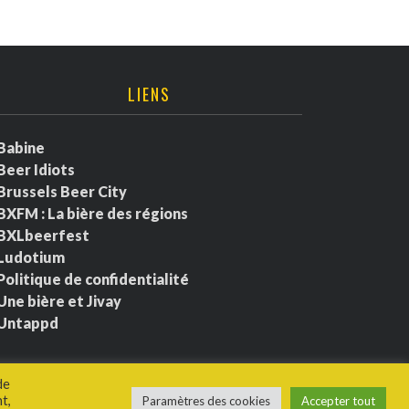
LIENS
Babine
Beer Idiots
Brussels Beer City
BXFM : La bière des régions
BXLbeerfest
Ludotium
Politique de confidentialité
Une bière et Jivay
Untappd
de
t,
Paramètres des cookies
Accepter tout