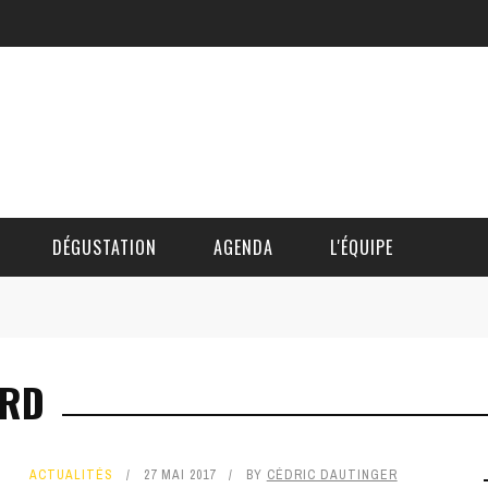
DÉGUSTATION
AGENDA
L'ÉQUIPE
CÉDRIC DAUTINGER
ORD
DAVID BLOCTEUR
ALAIN DE BOUVÈRE
ACTUALITÉS
27 MAI 2017
BY
CÉDRIC DAUTINGER
HÉLÈNE SPITAELS