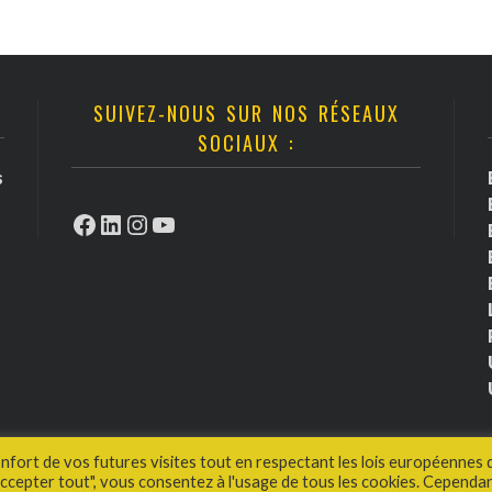
SUIVEZ-NOUS SUR NOS RÉSEAUX
SOCIAUX :
s
Facebook
LinkedIn
Instagram
YouTube
onfort de vos futures visites tout en respectant les lois européennes 
cepter tout", vous consentez à l'usage de tous les cookies. Cependan