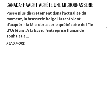
CANADA: HAACHT ACHÈTE UNE MICROBRASSERIE
AGALMA PADAW0NE
Passé plus discrètement dans l'actualité du
JEREMY KUPROWSKI
moment, la brasserie belge Haacht vient
d'acquérir la Microbrasserie québécoise de l'île
FLORENCE CONSTANTIN
d'Orléans. A la base, l'entreprise flamande
souhaitait ...
READ MORE