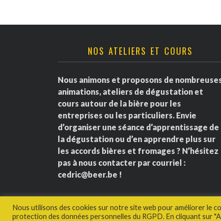
NOS ATELIERS ET COURS
Nous animons et proposons de nombreuse
animations, ateliers de dégustation et
cours autour de la bière pour les
entreprises ou les particuliers. Envie
d’organiser une séance d’apprentissage de
la dégustation ou d’en apprendre plus sur
les accords bières et fromages ? N’hésitez
pas à nous contacter par courriel :
cedric@beer.be
!
Nous utilisons des cookies sur notre site web pour améliorer le c
protection des données personnelles du RGPD. En cliquant sur "Ac