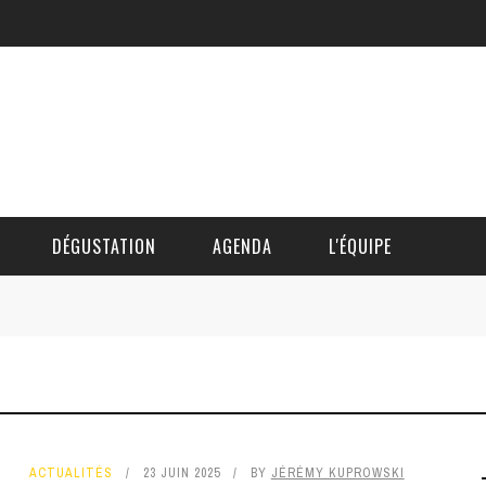
DÉGUSTATION
AGENDA
L'ÉQUIPE
CÉDRIC DAUTINGER
DAVID BLOCTEUR
ALAIN DE BOUVÈRE
ACTUALITÉS
23 JUIN 2025
BY
JÉRÉMY KUPROWSKI
HÉLÈNE SPITAELS