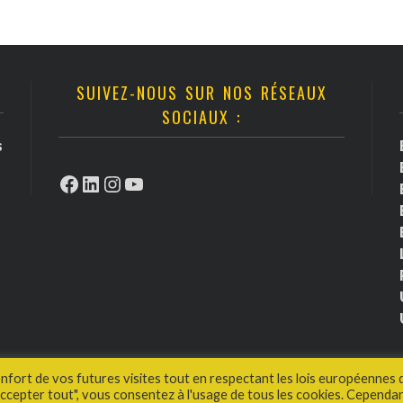
SUIVEZ-NOUS SUR NOS RÉSEAUX
SOCIAUX :
s
Facebook
LinkedIn
Instagram
YouTube
onfort de vos futures visites tout en respectant les lois européennes 
cepter tout", vous consentez à l'usage de tous les cookies. Cependan