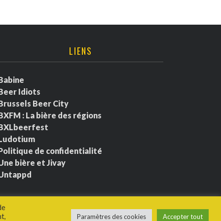
LIENS
Babine
Beer Idiots
Brussels Beer City
BXFM : La bière des régions
BXLbeerfest
Ludotium
Politique de confidentialité
Une bière et Jivay
Untappd
de
t,
Paramètres des cookies
Accepter tout