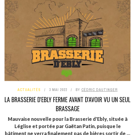
ACTUALITÉS
3 MAI 2022
BY
CÉDRIC DAUTINGER
LA BRASSERIE D'EBLY FERME AVANT D'AVOIR VU UN SEUL
BRASSAGE
Mauvaise nouvelle pour la Brasserie d'Ebly, située à
Léglise et portée par Gaëtan Patin, puisque le
bâtiment ne verra finalement pas de bières sortir de ...