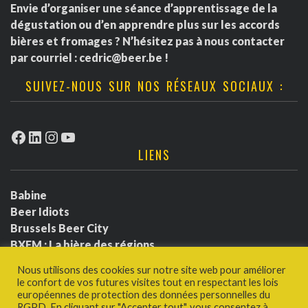
Envie d’organiser une séance d’apprentissage de la
dégustation ou d’en apprendre plus sur les accords
bières et fromages ? N’hésitez pas à nous contacter
par courriel :
cedric@beer.be
!
SUIVEZ-NOUS SUR NOS RÉSEAUX SOCIAUX :
Facebook
LinkedIn
Instagram
YouTube
LIENS
Babine
Beer Idiots
Brussels Beer City
BXFM : La bière des régions
BXLbeerfest
Nous utilisons des cookies sur notre site web pour améliorer
Ludotium
le confort de vos futures visites tout en respectant les lois
Politique de confidentialité
européennes de protection des données personnelles du
RGPD. En cliquant sur "Accepter tout", vous consentez à