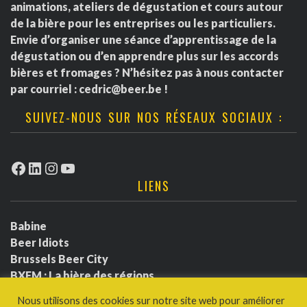
animations, ateliers de dégustation et cours autour
de la bière pour les entreprises ou les particuliers.
Envie d’organiser une séance d’apprentissage de la
dégustation ou d’en apprendre plus sur les accords
bières et fromages ? N’hésitez pas à nous contacter
par courriel :
cedric@beer.be
!
SUIVEZ-NOUS SUR NOS RÉSEAUX SOCIAUX :
Facebook
LinkedIn
Instagram
YouTube
LIENS
Babine
Beer Idiots
Brussels Beer City
BXFM : La bière des régions
BXLbeerfest
Nous utilisons des cookies sur notre site web pour améliorer