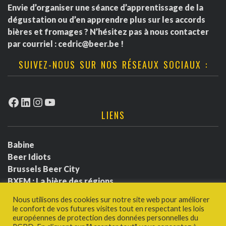
Envie d’organiser une séance d’apprentissage de la
dégustation ou d’en apprendre plus sur les accords
bières et fromages ? N’hésitez pas à nous contacter
par courriel :
cedric@beer.be
!
SUIVEZ-NOUS SUR NOS RÉSEAUX SOCIAUX :
Facebook
LinkedIn
Instagram
YouTube
LIENS
Babine
Beer Idiots
Brussels Beer City
BXFM : La bière des régions
BXLbeerfest
Nous utilisons des cookies sur notre site web pour améliorer
Ludotium
le confort de vos futures visites tout en respectant les lois
Politique de confidentialité
européennes de protection des données personnelles du