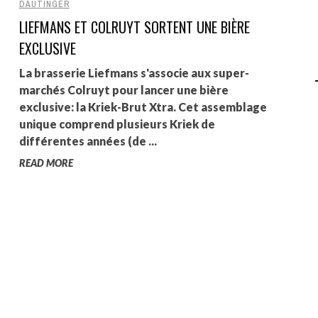
DAUTINGER
LIEFMANS ET COLRUYT SORTENT UNE BIÈRE
AGALMA PADAW0NE
EXCLUSIVE
JEREMY KUPROWSKI
La brasserie Liefmans s'associe aux super-
FLORENCE CONSTANTIN
marchés Colruyt pour lancer une bière
exclusive: la Kriek-Brut Xtra. Cet assemblage
unique comprend plusieurs Kriek de
différentes années (de ...
READ MORE