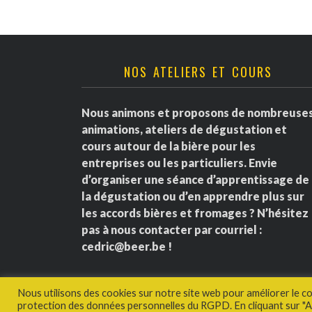
NOS ATELIERS ET COURS
Nous animons et proposons de nombreuse
animations, ateliers de dégustation et
cours autour de la bière pour les
entreprises ou les particuliers. Envie
d’organiser une séance d’apprentissage de
la dégustation ou d’en apprendre plus sur
les accords bières et fromages ? N’hésitez
pas à nous contacter par courriel :
cedric@beer.be
!
Nous utilisons des cookies sur notre site web pour améliorer le c
protection des données personnelles du RGPD. En cliquant sur "Ac