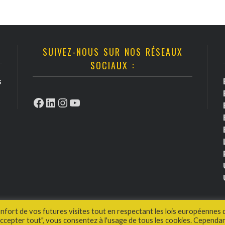
SUIVEZ-NOUS SUR NOS RÉSEAUX
SOCIAUX :
s
Facebook
LinkedIn
Instagram
YouTube
onfort de vos futures visites tout en respectant les lois européennes 
cepter tout", vous consentez à l'usage de tous les cookies. Cependan