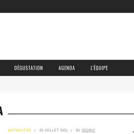
DÉGUSTATION
AGENDA
L'ÉQUIPE
CÉDRIC DAUTINGER
A
DAVID BLOCTEUR
ALAIN DE BOUVÈRE
ACTUALITÉS
30 JUILLET 2021
BY
CÉDRIC
HÉLÈNE SPITAELS