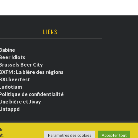
LIENS
Babine
Beer Idiots
Brussels Beer City
BXFM : La bière des régions
BXLbeerfest
Ludotium
Politique de confidentialité
Une bière et Jivay
Untappd
de
t,
Paramètres des cookies
Accepter tout